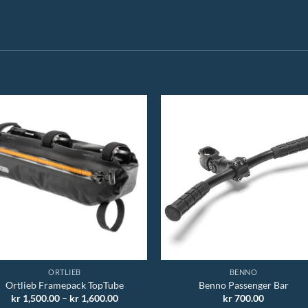
ORTLIEB
BENNO
Ortlieb Framepack TopTube
Benno Passenger Bar
Prisområde:
kr
1,500.00
–
kr
1,600.00
kr
700.00
kr 1,500.00