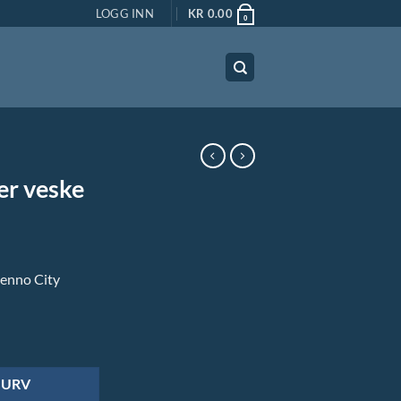
LOGG INN
KR
0.00
0
er veske
Benno City
KURV