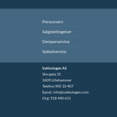
Personvern
Salgsbetingelser
Demperservice
Sykkelservice
Sykkologen AS
Storgata 35
2609 Lillehammer
Telefon:905 10 407
Epost:
info@sykkologen.com
Org: 918 440 631