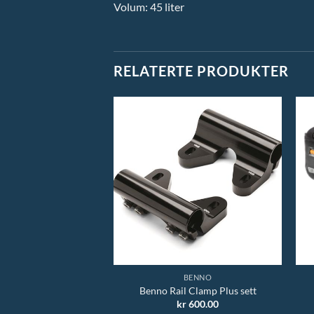
Volum: 45 liter
RELATERTE PRODUKTER
ORTLIEB
BENNO
 Handlebar-Pack
Benno Rail Clamp Plus sett
r
1,300.00
kr
600.00