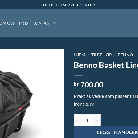
OFFISIELT SERVICE SENTER
OM OSS
PRIS
KONTAKT
HJEM
/
TILBEHØR
/
BENNO
Benno Basket Lin
700.00
kr
Praktisk veske som passer til 
frontkurv
Benno Basket Liner veske antall
LEGG I HANDLE