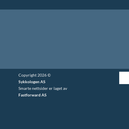
til
kr 1,600.00
Copyright 2026 ©
Sykkologen AS
Smarte nettsider er laget av
Fastforward AS