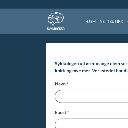
Skip
to
content
HJEM
NETTBUTIKK
Sykkologen utfører mange diverse rep
knirk og mye mer. Verkstedet har d
SYKKELSERVICE
Navn
*
Epost
*