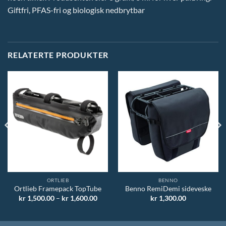
Giftfri, PFAS-fri og biologisk nedbrytbar
RELATERTE PRODUKTER
ORTLIEB
BENNO
Ortlieb Framepack TopTube
Benno RemiDemi sideveske
Prisområde:
kr
1,500.00
–
kr
1,600.00
kr
1,300.00
kr 1,500.00
til
kr 1,600.00