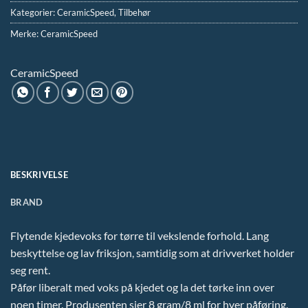
Kategorier:
CeramicSpeed
,
Tilbehør
Merke:
CeramicSpeed
CeramicSpeed
BESKRIVELSE
BRAND
Flytende kjedevoks for tørre til vekslende forhold. Lang
beskyttelse og lav friksjon, samtidig som at drivverket holder
seg rent.
Påfør liberalt med voks på kjedet og la det tørke inn over
noen timer. Produsenten sier 8 gram/8 ml for hver påføring.