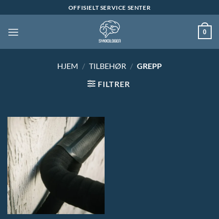
Skip
OFFISIELT SERVICE SENTER
to
content
0
HJEM
/
TILBEHØR
/
GREPP
FILTRER