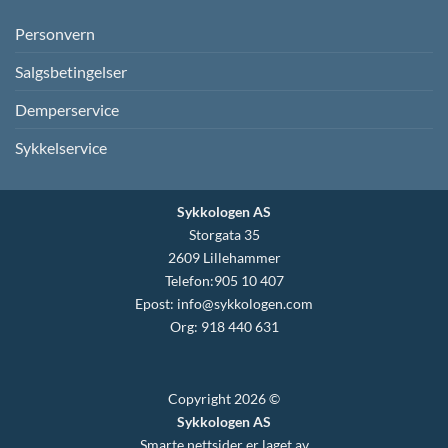
Personvern
Salgsbetingelser
Demperservice
Sykkelservice
Sykkologen AS
Storgata 35
2609 Lillehammer
Telefon:905 10 407
Epost:
info@sykkologen.com
Org: 918 440 631
Copyright 2026 ©
Sykkologen AS
Smarte nettsider er laget av