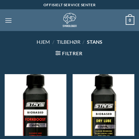
Skip
OFFISIELT SERVICE SENTER
to
content
0
HJEM
/
TILBEHØR
/
STANS
FILTRER